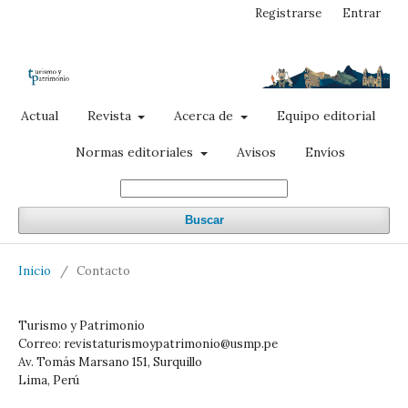
Registrarse
Entrar
Actual
Revista
Acerca de
Equipo editorial
Normas editoriales
Avisos
Envíos
Buscar
Inicio
/
Contacto
Turismo y Patrimonio
Correo: revistaturismoypatrimonio@usmp.pe
Av. Tomás Marsano 151, Surquillo
Lima, Perú