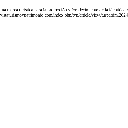
arca turística para la promoción y fortalecimiento de la identidad cul
revistaturismoypatrimonio.com/index.php/typ/article/view/turpatrim.202